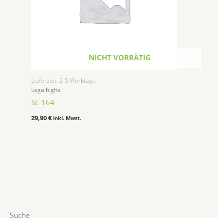
NICHT VORRÄTIG
Lieferzeit:
2-5 Werktage
Legalhighs
SL-164
29,90
€
inkl. Mwst.
1
2
5
1
2
1
1
Suche