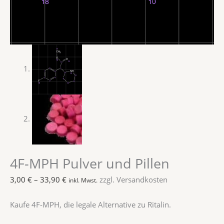
4F-MPH Pulver und Pillen
3,00
€
–
33,90
€
zzgl. Versandkosten
inkl. Mwst.
Kaufe 4F-MPH, die legale Alternative zu Ritalin.