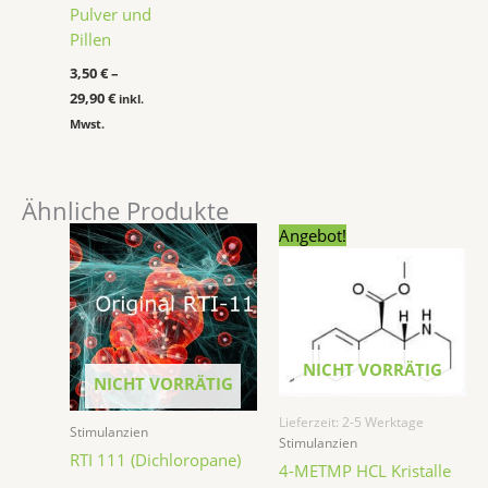
Pulver und
Pillen
3,50
€
–
29,90
€
inkl.
Mwst.
Ähnliche Produkte
Ursprünglicher
Aktueller
Angebot!
Preis
Preis
war:
ist:
34,90 €
24,90 €.
NICHT VORRÄTIG
NICHT VORRÄTIG
Lieferzeit:
2-5 Werktage
Stimulanzien
Stimulanzien
RTI 111 (Dichloropane)
4-METMP HCL Kristalle