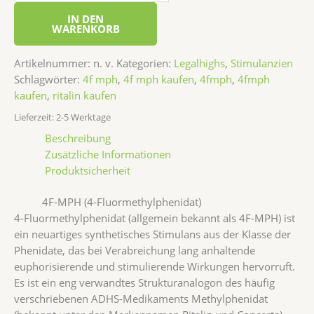
IN DEN
WARENKORB
Artikelnummer:
n. v.
Kategorien:
Legalhighs
,
Stimulanzien
Schlagwörter:
4f mph
,
4f mph kaufen
,
4fmph
,
4fmph
kaufen
,
ritalin kaufen
Lieferzeit:
2-5 Werktage
Beschreibung
Zusätzliche Informationen
Produktsicherheit
4F-MPH (4-Fluormethylphenidat)
4-Fluormethylphenidat (allgemein bekannt als 4F-MPH) ist
ein neuartiges synthetisches Stimulans aus der Klasse der
Phenidate, das bei Verabreichung lang anhaltende
euphorisierende und stimulierende Wirkungen hervorruft.
Es ist ein eng verwandtes Strukturanalogon des häufig
verschriebenen ADHS-Medikaments Methylphenidat