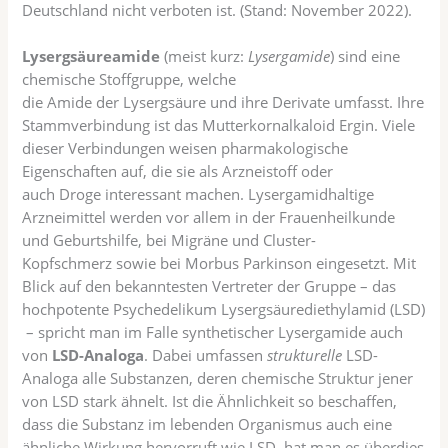
Deutschland nicht verboten ist. (Stand: November 2022).
Lysergsäureamide
(meist kurz:
Lysergamide
) sind eine
chemische Stoffgruppe, welche
die Amide der Lysergsäure und ihre Derivate umfasst. Ihre
Stammverbindung ist das Mutterkornalkaloid Ergin. Viele
dieser Verbindungen weisen pharmakologische
Eigenschaften auf, die sie als Arzneistoff oder
auch Droge interessant machen. Lysergamidhaltige
Arzneimittel werden vor allem in der Frauenheilkunde
und Geburtshilfe, bei Migräne und Cluster-
Kopfschmerz sowie bei Morbus Parkinson eingesetzt. Mit
Blick auf den bekanntesten Vertreter der Gruppe – das
hochpotente Psychedelikum Lysergsäurediethylamid (LSD)
– spricht man im Falle synthetischer Lysergamide auch
von
LSD-Analoga
. Dabei umfassen
strukturelle
LSD-
Analoga alle Substanzen, deren chemische Struktur jener
von LSD stark ähnelt. Ist die Ähnlichkeit so beschaffen,
dass die Substanz im lebenden Organismus auch eine
ähnliche Wirkung hervorruft wie LSD, hat man es überdies