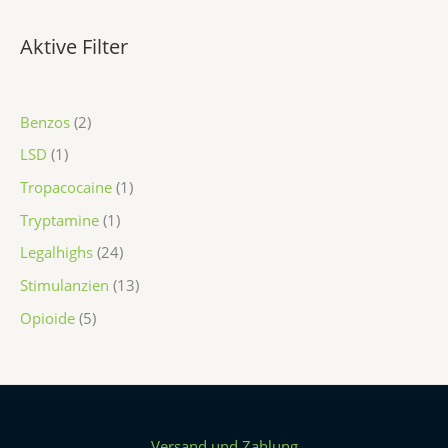
o
o
o
o
r
o
r
d
d
d
d
o
d
o
Aktive Filter
u
u
u
u
d
u
d
k
k
k
k
u
k
u
Benzos
2
t
t
t
t
k
t
k
LSD
1
e
e
t
t
Tropacocaine
1
e
e
Tryptamine
1
Legalhighs
24
Stimulanzien
13
Opioide
5
Versand und Zahlung