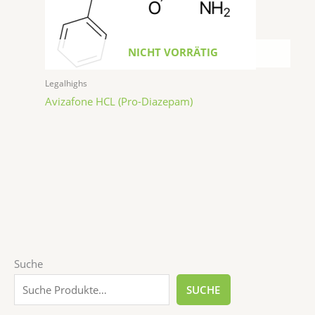
NICHT VORRÄTIG
Legalhighs
Avizafone HCL (Pro-Diazepam)
1
2
5
1
2
1
1
Suche
P
P
P
P
4
P
3
SUCHE
r
r
r
r
P
r
P